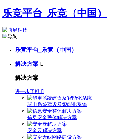
乐竞平台_乐竞（中国）
乐竞平台_乐竞（中国）
解决方案

解决方案
进一步了解

弱电系统建设及智能化系统
信息安全整体解决方案
安全云解决方案