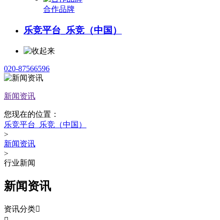
合作品牌
乐竞平台_乐竞（中国）
020-87566596
新闻资讯
您现在的位置：
乐竞平台_乐竞（中国）
>
新闻资讯
>
行业新闻
新闻资讯
资讯分类
